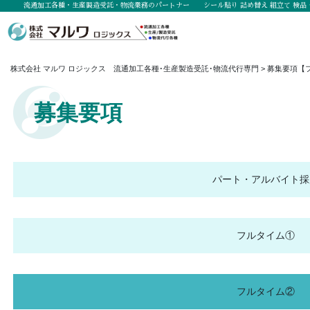
流通加工各種・生産製造受託・物流業務のパートナー シール貼り 詰め替え 組立て 検品 
株式会社 マルワ ロジックス 流通加工各種･生産製造受託･物流代行専門
>
募集要項【
募集要項
パート・アルバイト採
フルタイム①
フルタイム②