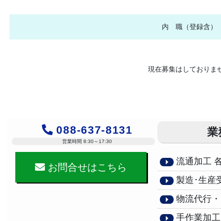
内 職（登録含）
現在募集はしておりま
088-637-8131
業
営業時間 8:30～17:30
流通加工 
お問合せはこちら
製造･生産
物流代行・
手作業加工