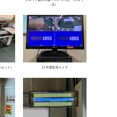
9.ロット袋印字機（ｲﾝｸｼﾞｪｯﾄ式、ｲﾝｸﾘﾎﾞﾝ
台
式）
ルセット）
12.作業監視カメラ