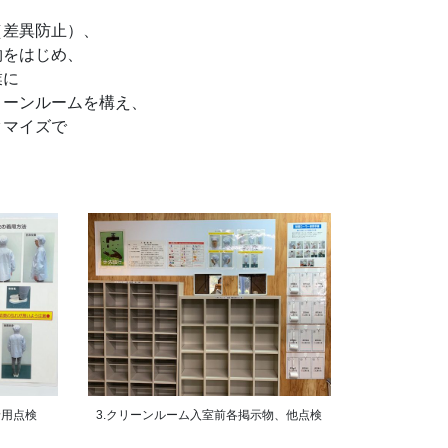
（差異防止）、
物をはじめ、
業に
リーンルームを構え、
タマイズで
着用点検
3.クリーンルーム入室前各掲示物、他点検