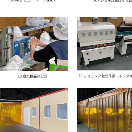
7.封緘機（上／下テープ止め）
8.デジタル計量はかり
11.シュリンク包装作業（トンネ
10.通気検品測定器