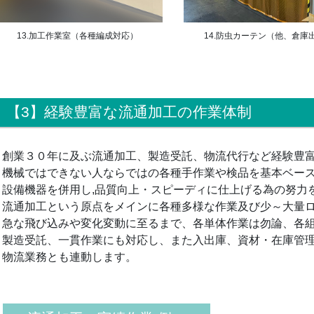
13.加工作業室（各種編成対応）
14.防虫カーテン（他、倉庫
【3】経験豊富な流通加工の作業体制
創業３０年に及ぶ流通加工、製造受託、物流代行など経験豊
機械ではできない人ならではの各種手作業や検品を基本ベー
設備機器を併用し,品質向上・スピーディに仕上げる為の努力
流通加工という原点をメインに各種多様な作業及び少～大量
急な飛び込みや変化変動に至るまで、各単体作業は勿論、各組
製造受託、一貫作業にも対応し、また入出庫、資材・在庫管
物流業務とも連動します。