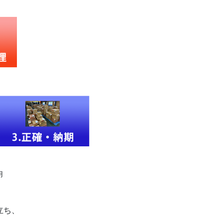
用
立ち、