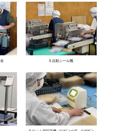
機各
6.自動シール機