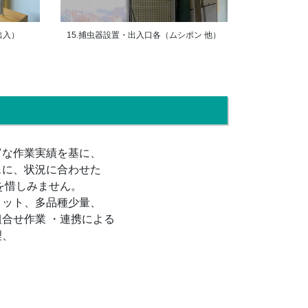
15.捕虫器設置・出入口各（ムシポン 他）
出入）
富な作業実績を基に、
スに、状況に合わせた
を惜しみません。
ロット、多品種少量、
合せ作業 ・連携による
理、