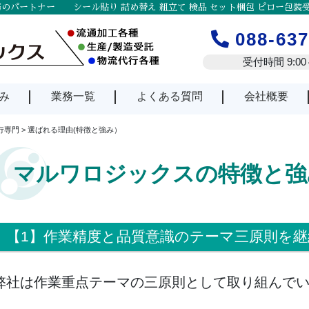
のパートナー シール貼り 詰め替え 組立て 検品 セット梱包 ピロー包装受
088-637
受付時間 9:00～
み
業務一覧
よくある質問
会社概要
行専門
>
選ばれる理由(特徴と強み）
マルワロジックスの特徴と強
【1】作業精度と品質意識のテーマ三原則を継
弊社は作業重点テーマの三原則として取り組んで